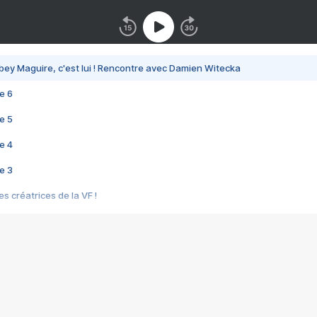
bey Maguire, c'est lui ! Rencontre avec Damien Witecka
e 6
e 5
e 4
e 3
s créatrices de la VF !
e 2
e 1
e Mektoub My Love arrive enfin ! Rencontre avec Shaïn Boumedine et Sal
i : après Toni en famille