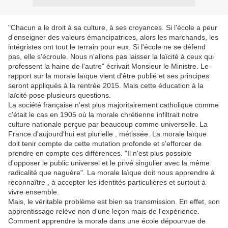
"Chacun a le droit à sa culture, à ses croyances. Si l'école a peur
d'enseigner des valeurs émancipatrices, alors les marchands, les
intégristes ont tout le terrain pour eux. Si l'école ne se défend
pas, elle s'écroule. Nous n'allons pas laisser la laïcité à ceux qui
professent la haine de l'autre" écrivait Monsieur le Ministre. Le
rapport sur la morale laïque vient d'être publié et ses principes
seront appliqués à la rentrée 2015. Mais cette éducation à la
laïcité pose plusieurs questions.
La société française n'est plus majoritairement catholique comme
c'était le cas en 1905 où la morale chrétienne infiltrait notre
culture nationale perçue par beaucoup comme universelle. La
France d'aujourd'hui est plurielle , métissée. La morale laïque
doit tenir compte de cette mutation profonde et s'efforcer de
prendre en compte ces différences. "Il n'est plus possible
d'opposer le public universel et le privé singulier avec la même
radicalité que naguère". La morale laïque doit nous apprendre à
reconnaître , à accepter les identités particulières et surtout à
vivre ensemble.
Mais, le véritable problème est bien sa transmission. En effet, son
apprentissage relève non d'une leçon mais de l'expérience.
Comment apprendre la morale dans une école dépourvue de